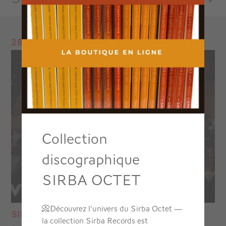
28.05.26
Collection
discographique
SIRBA OCTET
📀
Découvrez l’univers du Sirba Octet —
SIRBA ORCHESTRA !
la collection Sirba Records est