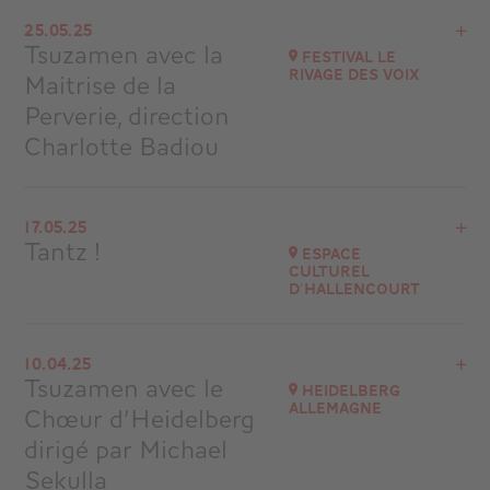
Voir le programme
25.05.25
Ankara - Turquie
Tsuzamen avec la
Festival Le
Rivage des Voix
Maitrise de la
Acheter vos billets
Perverie, direction
Charlotte Badiou
Voir le programme
17.05.25
La Loge – Beaupréau-en-Mauges
Tantz !
Espace
Culturel
Accéder au site
d'Hallencourt
Voir le programme
10.04.25
80490 HALLENCOURT
Tsuzamen avec le
Heidelberg
à
20H30
Allemagne
Chœur d’Heidelberg
Accéder au site
dirigé par Michael
Sekulla