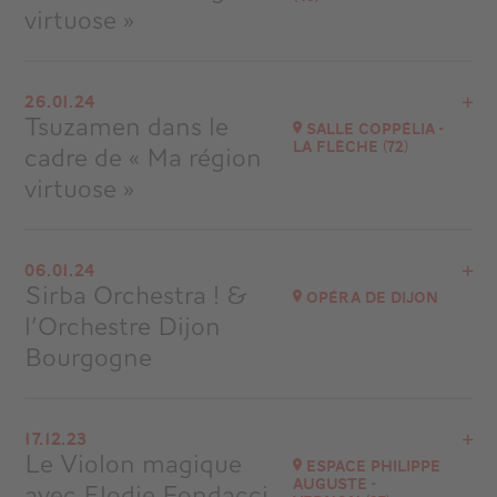
virtuose »
Voir le programme
26.01.24
Saumur (49)
Tsuzamen dans le
Salle Coppélia -
à
14H00
La Flèche (72)
cadre de « Ma région
virtuose »
Voir le programme
06.01.24
La Flèche
Sirba Orchestra ! &
Opéra de Dijon
à
20H30
l’Orchestre Dijon
Bourgogne
Voir le programme
17.12.23
Auditorium
Le Violon magique
Espace Philippe
à
20H00
Auguste -
avec Elodie Fondacci