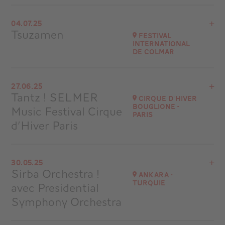
Voir le programme
04.07.25
Château de Mareilles
Tsuzamen
Festival
à
21H30
International
de Colmar
Accéder au site
Voir le programme
27.06.25
Colmar
Tantz ! SELMER
Cirque d'Hiver
à
18H00
Bouglione -
Music Festival Cirque
Paris
Accéder au site
d’Hiver Paris
Acheter vos billets
Voir le programme
30.05.25
Cirque d'Hiver Bouglione - Paris
Sirba Orchestra !
Ankara -
à
20H00
Turquie
avec Presidential
Accéder au site
Symphony Orchestra
Acheter vos billets