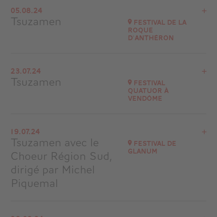
Acheter vos billets
05.08.24
Les Deux Alpes
Tsuzamen
Festival de la
Roque
d'Anthéron
Voir le programme
23.07.24
Château Bas de Mimet (13)
Tsuzamen
Festival
à
21H00
Quatuor à
Vendôme
Accéder au site
Voir le programme
19.07.24
Festival Quatuor à Vendôme
Tsuzamen avec le
FESTIVAL DE
à
20H30
GLANUM
Choeur Région Sud,
Acheter vos billets
dirigé par Michel
Piquemal
Voir le programme