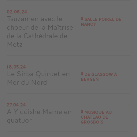
Voir le programme
02.06.24
Chaumont
Tsuzamen avec le
Salle Poirel de
à
20H30
Nancy
choeur de la Maîtrise
Accéder au site
de la Cathédrale de
Metz
Voir le programme
18.05.24
Salle Poirel de Nancy
Le Sirba Quintet en
De Glasgow à
Bergen
Mer du Nord
Accéder au site
Voir le programme
27.04.24
Croisière Ponant Radio Classique
A Yiddishe Mame en
Musique au
Château de
quatuor
Accéder au site
Grosbois
Voir le programme