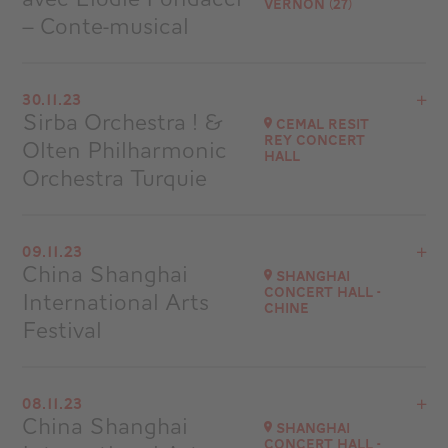
Vernon (27)
Accéder au site
– Conte-musical
Acheter vos billets
Voir le programme
30.11.23
Espace Philippe Auguste - Vernon (27)
Sirba Orchestra ! &
Cemal Resit
Rey Concert
Olten Philharmonic
Accéder au site
Hall
Orchestra Turquie
Voir le programme
09.11.23
Istanbul - Turquie
China Shanghai
Shanghai
Concert Hall -
International Arts
Accéder au site
Chine
Festival
Voir le programme
08.11.23
Shanghai Concert Hall
China Shanghai
Shanghai
Chine
Concert Hall -