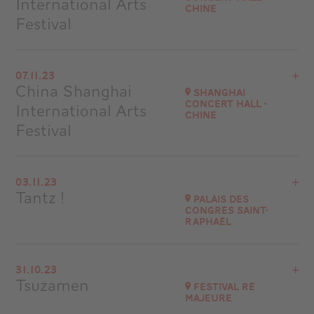
International Arts
Chine
Festival
Voir le programme
07.11.23
Shanghai Concert Hall
China Shanghai
Shanghai
Chine
Concert Hall -
International Arts
Chine
Festival
Voir le programme
03.11.23
Shanghai Concert Hall
Tantz !
Palais des
Chine
Congrès Saint-
Raphaël
Voir le programme
31.10.23
Palais des Congrès Saint-Raphaël
Tsuzamen
Festival Ré
à
20H30
majeure
Accéder au site