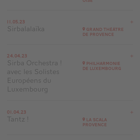
Oise
Voir le programme
11.05.23
La Luciole de Méry-sur-Oise
Sirbalalaïka
Grand Théâtre
de Provence
Accéder au site
Acheter vos billets
Grand Théâtre de Provence
24.04.23
Sirba Orchestra !
Accéder au site
Philharmonie
de Luxembourg
avec les Solistes
Européens du
Luxembourg
Voir le programme
01.04.23
Luxembourg
Tantz !
La Scala
Provence
Accéder au site
Voir le programme