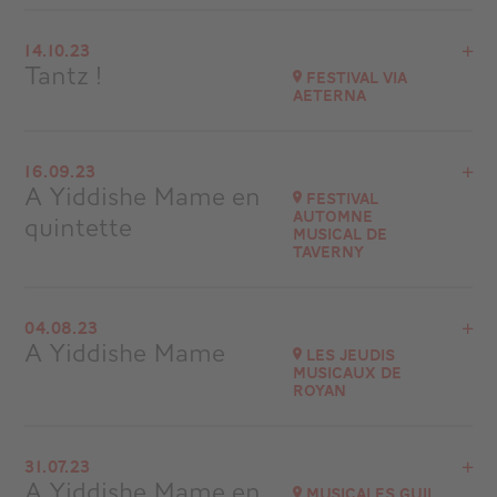
Acheter vos billets
Voir le programme
14.10.23
Ile-de-Ré
Tantz !
Festival Via
à
20H30
Aeterna
Accéder au site
Voir le programme
16.09.23
Mont-Saint-Michel
A Yiddishe Mame en
Festival
Automne
quintette
Accéder au site
musical de
Taverny
Voir le programme
04.08.23
Festival Automne musical de Taverny
A Yiddishe Mame
Les Jeudis
musicaux de
Accéder au site
Royan
Voir le programme
31.07.23
Royan (17)
A Yiddishe Mame en
Musicales Guil