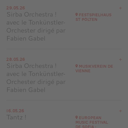
Voir le programme
29.05.26
Salle Garnier – Opéra de Monte-Carlo, Monaco
Sirba Orchestra !
Festspielhaus
à
20H00
St Pölten
avec le Tonkünstler-
Accéder au site
Orchester dirigé par
Acheter vos billets
Fabien Gabel
Voir le programme
28.05.26
Autriche
Sirba Orchestra !
Musikverein de
à
19H30
Vienne
avec le Tonkünstler-
Accéder au site
Orchester dirigé par
Fabien Gabel
Voir le programme
16.05.26
Autriche
Tantz !
European
à
20H00
Music Festival
de Sofia -
Accéder au site