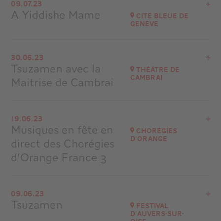
Festival Académie des Arcs
09.07.23
A Yiddishe Mame
à
21H00
Cité Bleue de
Genève
Accéder au site
Voir le programme
30.06.23
Suisse
Tsuzamen avec la
Théâtre de
à
21H00
Cambrai
Maitrise de Cambrai
Accéder au site
Acheter vos billets
Voir le programme
19.06.23
Cambrai
Musiques en fête en
Chorégies
d'Orange
direct des Chorégies
Accéder au site
Acheter vos billets
d’Orange France 3
Voir le programme
09.06.23
Chorégies d'Orange
Tsuzamen
Festival
d'Auvers-sur-
Accéder au site