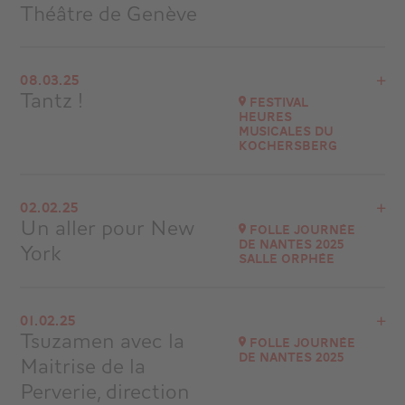
Théâtre de Genève
Voir le programme
08.03.25
Cité Bleue de Genève - Suisse
Tantz !
Festival
à
19H30
Heures
Musicales du
Accéder au site
Kochersberg
Voir le programme
02.02.25
Espace Terminus
Un aller pour New
Folle Journée
20 A rue de la Gare 67370 TRUCHTERSHEIM
de Nantes 2025
York
à
20H00
Salle Orphée
Accéder au site
Voir le programme
01.02.25
SALLE ORPHÉE (800 PLACES)
Tsuzamen avec la
Folle Journée
à
14H30
de Nantes 2025
Maitrise de la
Accéder au site
Perverie, direction