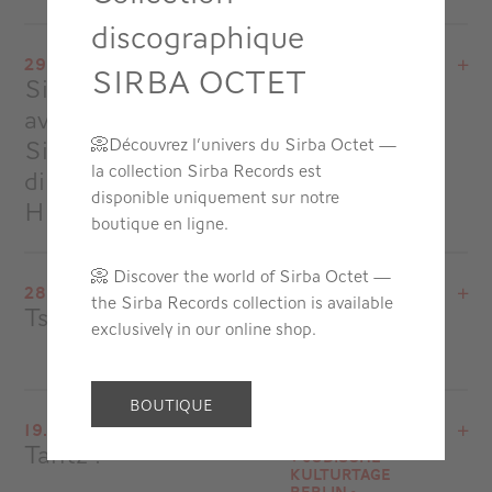
discographique
Voir le programme
29.09.24
SIRBA OCTET
Mont-Saint-Michel
Sirba Orchestra !
Folle journée
à
20H00
de Varsovie -
avec l’Orchestre
Pologne
Accéder au site
Sinfonia Iuventus,
📀
Découvrez l’univers du Sirba Octet —
la collection Sirba Records est
direction Alexander
disponible uniquement sur notre
Humala
boutique en ligne.
Voir le programme
📀 Discover the world of Sirba Octet —
28.09.24
the Sirba Records collection is available
Folle journée de Varsovie - Pologne
Tsuzamen
Folle journée
exclusively in our online shop.
Teatr Wielki Opera Narodowa
de Varsovie -
à
14H00
Pologne
Accéder au site
Voir le programme
BOUTIQUE
19.09.24
Folle journée de Varsovie - Pologne
Tantz !
Jüdische
Teatr Wielki Opera Narodowa
Kulturtage
à
20H30