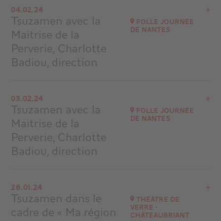
04.02.24
Musique au Château de Grosbois
Tsuzamen avec la
Folle Journée
à
16H30
de Nantes
Maitrise de la
Acheter vos billets
Perverie, Charlotte
Badiou, direction
Voir le programme
03.02.24
Folle Journée de Nantes
Tsuzamen avec la
Folle Journée
à
11H00 AUDITORIUM APOLLON
de Nantes
Maitrise de la
Accéder au site
Perverie, Charlotte
Badiou, direction
Voir le programme
28.01.24
Folle Journée de Nantes
Tsuzamen dans le
Théâtre de
à
16H30 SALLE ORPHÉE
Verre -
cadre de « Ma région
Châteaubriant
Accéder au site