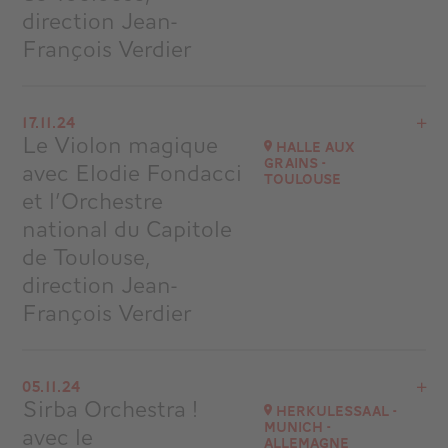
direction Jean-
François Verdier
Voir le programme
17.11.24
Halle aux Grains - Toulouse
Le Violon magique
Halle aux
à
16H00
Grains -
avec Elodie Fondacci
Toulouse
Accéder au site
et l’Orchestre
national du Capitole
de Toulouse,
direction Jean-
François Verdier
Voir le programme
05.11.24
Halle aux Grains - Toulouse
Sirba Orchestra !
Herkulessaal -
à
11H00
Munich -
avec le
Allemagne
Accéder au site