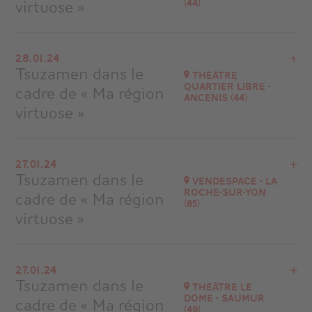
virtuose »
(44)
Voir le programme
28.01.24
Châteaubriand
Tsuzamen dans le
Théâtre
à
19H00
Quartier Libre -
cadre de « Ma région
Ancenis (44)
virtuose »
Voir le programme
27.01.24
Ancenis
Tsuzamen dans le
Vendespace - La
à
15H00
Roche-sur-Yon
cadre de « Ma région
(85)
virtuose »
Voir le programme
27.01.24
La Roche-sur-Yon
Tsuzamen dans le
Théâtre le
à
20H30
Dôme - Saumur
cadre de « Ma région
(49)