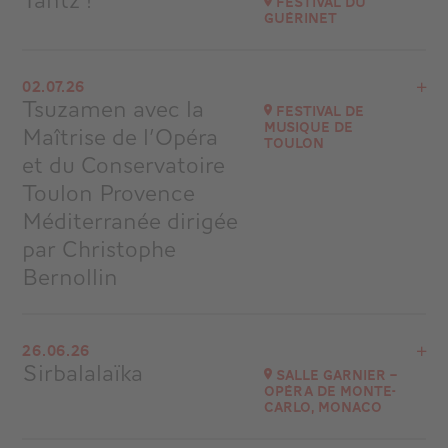
Tantz !
Festival du
Guérinet
Accéder au site
Voir le programme
02.07.26
Chapelle d'Andelot (63260 Vensat)
Tsuzamen avec la
Festival de
à
20H00
musique de
Maîtrise de l’Opéra
Toulon
Accéder au site
et du Conservatoire
Toulon Provence
Méditerranée dirigée
par Christophe
Bernollin
Voir le programme
26.06.26
Festival de musique de Toulon
Sirbalalaïka
Salle Garnier –
à
21H30
Opéra de Monte-
Carlo, Monaco
Accéder au site
Acheter vos billets