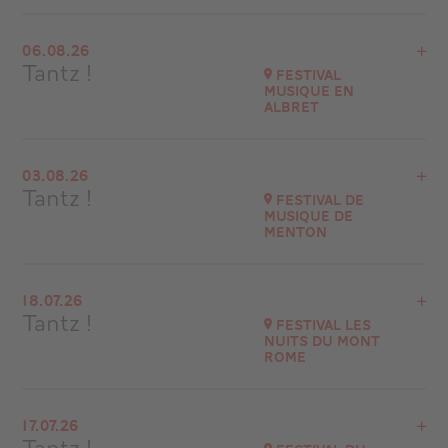
Voir le programme
06.08.26
Château de Hautefort (24390)
Tantz !
Festival
Musique en
Accéder au site
Albret
Acheter vos billets
Voir le programme
03.08.26
Nérac (47600)
Tantz !
Festival de
Musique de
Accéder au site
Menton
Voir le programme
18.07.26
Festival de Musique de Menton
Tantz !
Festival Les
à
21H00
Nuits du Mont
Rome
Accéder au site
Voir le programme
17.07.26
71510 Saint-Sernin-du-Plain