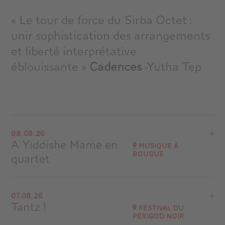
« Le tour de force du Sirba Octet :
unir sophistication des arrangements
et liberté interprétative
éblouissante »
Cadences
-Yutha Tep
08.08.26
A Yiddishe Mame en
Musique à
Bougue
quartet
Voir le programme
07.08.26
Eglise de Bougue (40 090)
Tantz !
Festival du
Périgod Noir
Accéder au site