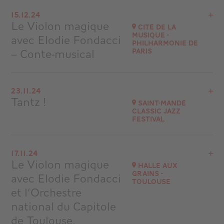
Voir le programme
15.12.24
Fontenay-le-Comte
Le Violon magique
Cité de la
à
15H00
Musique -
avec Elodie Fondacci
Philharmonie de
Accéder au site
– Conte-musical
Paris
Voir le programme
23.11.24
Cité de la Musique -Philharmonie de Paris
Tantz !
Saint-Mandé
Classic Jazz
Accéder au site
Festival
Acheter vos billets
Voir le programme
17.11.24
Saint-Mandé (94)
Le Violon magique
Halle aux
à
20H30
Grains -
avec Elodie Fondacci
Toulouse
Accéder au site
et l’Orchestre
national du Capitole
de Toulouse,