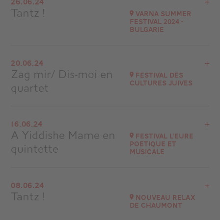
26.06.24
Saint-Rémy de Provence
Tantz !
Varna Summer
à
21H30
Festival 2024 -
Bulgarie
Accéder au site
Voir le programme
20.06.24
Varna - Bulgarie
Zag mir/ Dis-moi en
Festival des
Cultures Juives
quartet
Accéder au site
Voir le programme
16.06.24
Théâtre des Abesses - Paris
A Yiddishe Mame en
Festival l’Eure
à
20H30
poétique et
quintette
musicale
Accéder au site
Voir le programme
08.06.24
Breteuil-sur-Iton
Tantz !
Nouveau Relax
à
16H00
de Chaumont
Accéder au site