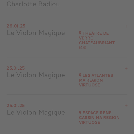
Charlotte Badiou
Voir le programme
26.01.25
Auditorium Apollon (2000 places)
Le Violon Magique
Théâtre de
à
11H00
Verre -
Châteaubriant
Accéder au site
(44)
Voir le programme
25.01.25
Châteaubriand
Le Violon Magique
Les Atlantes
à
14H00
Ma Région
virtuose
Voir le programme
25.01.25
Sables d'Olonnes
Le Violon Magique
Espace René
à
20H30
Cassin Ma Région
virtuose
Accéder au site