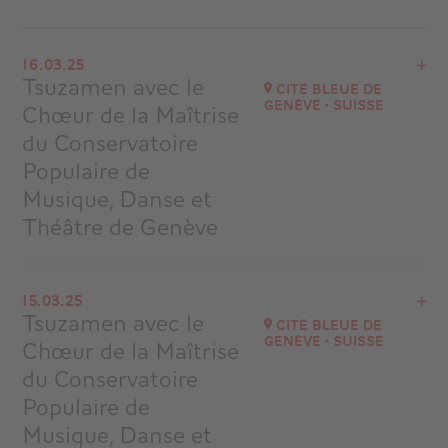
Voir le programme
16.03.25
Heildeberg Allemagne
Tsuzamen avec le
Cité Bleue de
Genève - Suisse
Chœur de la Maîtrise
Accéder au site
du Conservatoire
Populaire de
Musique, Danse et
Théâtre de Genève
Voir le programme
15.03.25
Cité Bleue de Genève - Suisse
Tsuzamen avec le
Cité Bleue de
à
17H00
Genève - Suisse
Chœur de la Maîtrise
Accéder au site
du Conservatoire
Populaire de
Musique, Danse et