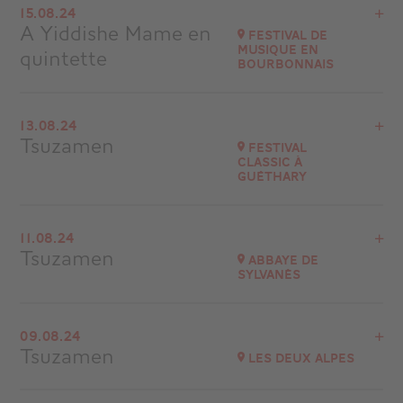
15.08.24
Romans-sur-Isère
A Yiddishe Mame en
Festival de
à
20H30
musique en
quintette
Bourbonnais
Accéder au site
Acheter vos billets
Voir le programme
13.08.24
Festival de musique en Bourbonnais
Tsuzamen
Festival
Classic à
Accéder au site
Guéthary
Voir le programme
11.08.24
Eglise Notre-Dame de l’Assomption
Tsuzamen
Abbaye de
Bidart (64210)
Sylvanès
à
20H30
Accéder au site
Voir le programme
Acheter vos billets
09.08.24
Festival Abbaye de Sylvanès
Tsuzamen
Les Deux Alpes
à
21H00
Accéder au site
Voir le programme