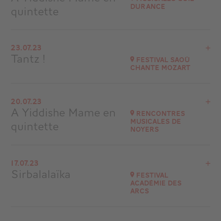
à
21H00
Durance
quintette
Accéder au site
Voir le programme
23.07.23
Musicales Guil Durance
Tantz !
Festival Saoû
chante Mozart
Accéder au site
Voir le programme
20.07.23
26400 Saoû
A Yiddishe Mame en
Rencontres
Musicales de
quintette
Accéder au site
Noyers
Voir le programme
17.07.23
Noyers-sur-Serein (89)
Sirbalalaïka
Festival
Académie des
Accéder au site
Arcs