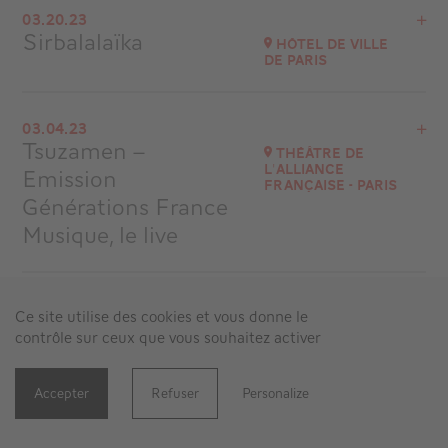
03.20.23
La Scala Provence
Sirbalalaïka
Hôtel de Ville
at
20H00
de Paris
Go to site
Buy your tickets
Ligue contre le cancer - Comité de Paris
03.04.23
Tsuzamen –
at
20H00
Théâtre de
l'Alliance
Emission
Go to site
Française - Paris
Générations France
Musique, le live
View the program
02.14.23
Ce site utilise des cookies et vous donne le
Théâtre de l'Alliance Française - Paris
Sirbalalaïka
Festival les
contrôle sur ceux que vous souhaitez activer
at
16H00
Arts
Renaissants
Go to site
Accepter
Refuser
Personalize
Auditorium Saint-Pierre des Cuisines, Toulouse
02.06.23