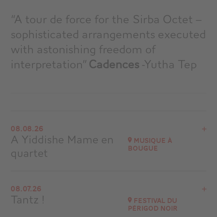
“A tour de force for the Sirba Octet –
sophisticated arrangements executed
with astonishing freedom of
interpretation”
Cadences
-Yutha Tep
08.08.26
A Yiddishe Mame en
Musique à
Bougue
quartet
View the program
08.07.26
Eglise de Bougue (40 090)
Tantz !
Festival du
Périgod Noir
Go to site