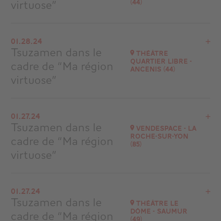
virtuose”
(44)
View the program
01.28.24
Châteaubriand
Tsuzamen dans le
Théâtre
at
19H00
Quartier Libre -
cadre de “Ma région
Ancenis (44)
virtuose”
View the program
01.27.24
Ancenis
Tsuzamen dans le
Vendespace - La
at
15H00
Roche-sur-Yon
cadre de “Ma région
(85)
virtuose”
View the program
01.27.24
La Roche-sur-Yon
Tsuzamen dans le
Théâtre le
at
20H30
Dôme - Saumur
cadre de “Ma région
(49)