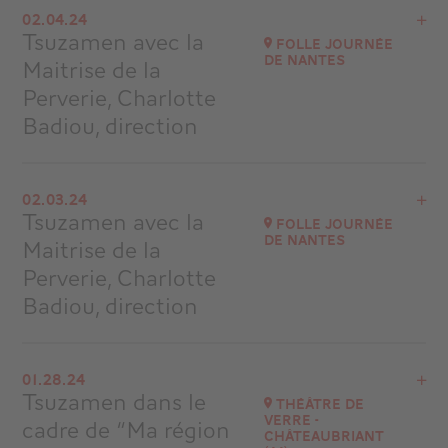
02.04.24
Musique au Château de Grosbois
Tsuzamen avec la
Folle Journée
at
16H30
de Nantes
Maitrise de la
Buy your tickets
Perverie, Charlotte
Badiou, direction
View the program
02.03.24
Folle Journée de Nantes
Tsuzamen avec la
Folle Journée
at
11H00 AUDITORIUM APOLLON
de Nantes
Maitrise de la
Go to site
Perverie, Charlotte
Badiou, direction
View the program
01.28.24
Folle Journée de Nantes
Tsuzamen dans le
Théâtre de
at
16H30 SALLE ORPHÉE
Verre -
cadre de “Ma région
Châteaubriant
Go to site