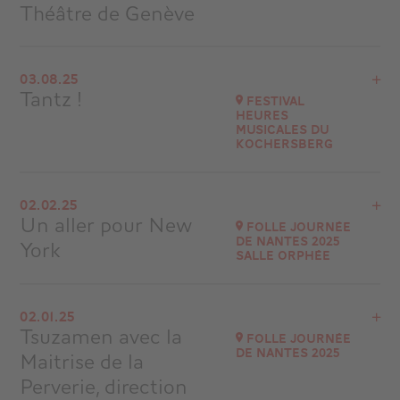
Théâtre de Genève
View the program
03.08.25
Cité Bleue de Genève - Suisse
Tantz !
Festival
at
19H30
Heures
Musicales du
Go to site
Kochersberg
View the program
02.02.25
Espace Terminus
Un aller pour New
Folle Journée
20 A rue de la Gare 67370 TRUCHTERSHEIM
de Nantes 2025
York
at
20H00
Salle Orphée
Go to site
View the program
02.01.25
SALLE ORPHÉE (800 PLACES)
Tsuzamen avec la
Folle Journée
at
14H30
de Nantes 2025
Maitrise de la
Go to site
Perverie, direction