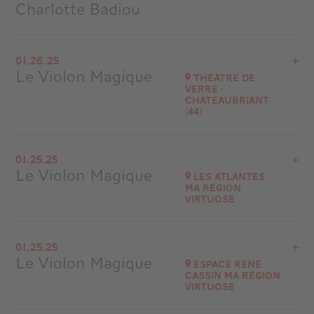
Charlotte Badiou
View the program
01.26.25
Auditorium Apollon (2000 places)
Le Violon Magique
Théâtre de
at
11H00
Verre -
Châteaubriant
Go to site
(44)
View the program
01.25.25
Châteaubriand
Le Violon Magique
Les Atlantes
at
14H00
Ma Région
virtuose
View the program
01.25.25
Sables d'Olonnes
Le Violon Magique
Espace René
at
20H30
Cassin Ma Région
virtuose
Go to site