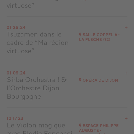
virtuose”
View the program
01.26.24
Saumur (49)
Tsuzamen dans le
Salle Coppélia -
at
14H00
La Flèche (72)
cadre de “Ma région
virtuose”
View the program
01.06.24
La Flèche
Sirba Orchestra ! &
Opéra de Dijon
at
20H30
l’Orchestre Dijon
Bourgogne
View the program
12.17.23
Auditorium
Le Violon magique
Espace Philippe
at
20H00
Auguste -
avec Elodie Fondacci