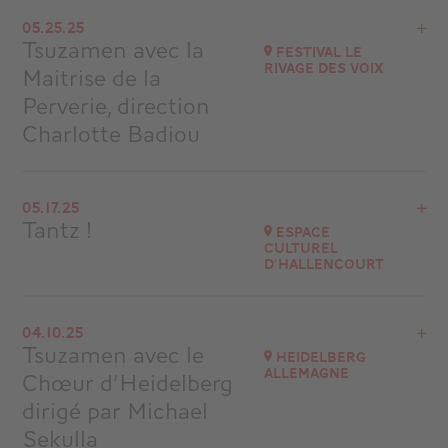
View the program
05.25.25
Ankara - Turquie
Tsuzamen avec la
Festival Le
Rivage des Voix
Maitrise de la
Buy your tickets
Perverie, direction
Charlotte Badiou
View the program
05.17.25
La Loge – Beaupréau-en-Mauges
Tantz !
Espace
Culturel
Go to site
d'Hallencourt
View the program
04.10.25
80490 HALLENCOURT
Tsuzamen avec le
Heidelberg
at
20H30
Allemagne
Chœur d’Heidelberg
Go to site
dirigé par Michael
Sekulla