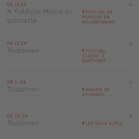
08.15.24
Romans-sur-Isère
A Yiddishe Mame en
Festival de
at
20H30
musique en
quintette
Bourbonnais
Go to site
Buy your tickets
View the program
08.13.24
Festival de musique en Bourbonnais
Tsuzamen
Festival
Classic à
Go to site
Guéthary
View the program
08.11.24
Eglise Notre-Dame de l’Assomption
Tsuzamen
Abbaye de
Bidart (64210)
Sylvanès
at
20H30
Go to site
View the program
Buy your tickets
08.09.24
Festival Abbaye de Sylvanès
Tsuzamen
Les Deux Alpes
at
21H00
Go to site
View the program