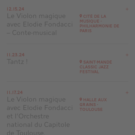
View the program
12.15.24
Fontenay-le-Comte
Le Violon magique
Cité de la
at
15H00
Musique -
avec Elodie Fondacci
Philharmonie de
Go to site
– Conte-musical
Paris
View the program
11.23.24
Cité de la Musique -Philharmonie de Paris
Tantz !
Saint-Mandé
Classic Jazz
Go to site
Festival
Buy your tickets
View the program
11.17.24
Saint-Mandé (94)
Le Violon magique
Halle aux
at
20H30
Grains -
avec Elodie Fondacci
Toulouse
Go to site
et l’Orchestre
national du Capitole
de Toulouse,