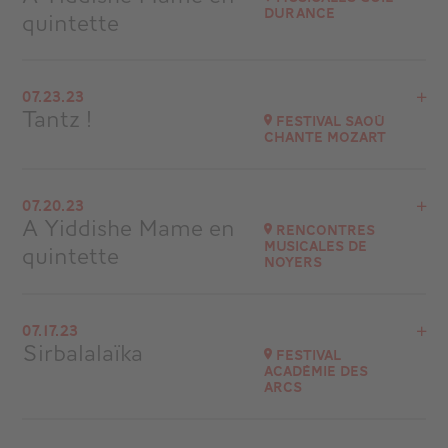
at
21H00
Durance
quintette
Go to site
View the program
07.23.23
Musicales Guil Durance
Tantz !
Festival Saoû
chante Mozart
Go to site
View the program
07.20.23
26400 Saoû
A Yiddishe Mame en
Rencontres
Musicales de
quintette
Go to site
Noyers
View the program
07.17.23
Noyers-sur-Serein (89)
Sirbalalaïka
Festival
Académie des
Go to site
Arcs