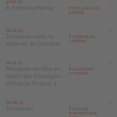
Festival Académie des Arcs
07.09.23
A Yiddishe Mame
at
21H00
Cité Bleue de
Genève
Go to site
View the program
06.30.23
Suisse
Tsuzamen avec la
Théâtre de
at
21H00
Cambrai
Maitrise de Cambrai
Go to site
Buy your tickets
View the program
06.19.23
Cambrai
Musiques en fête en
Chorégies
d'Orange
direct des Chorégies
Go to site
Buy your tickets
d’Orange France 3
View the program
06.09.23
Chorégies d'Orange
Tsuzamen
Festival
d'Auvers-sur-
Go to site