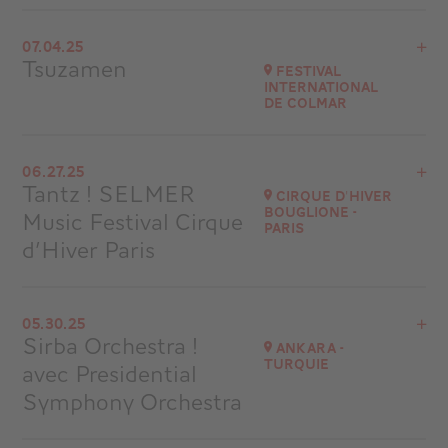
View the program
07.04.25
Château de Mareilles
Tsuzamen
Festival
at
21H30
International
de Colmar
Go to site
View the program
06.27.25
Colmar
Tantz ! SELMER
Cirque d'Hiver
at
18H00
Bouglione -
Music Festival Cirque
Paris
Go to site
d’Hiver Paris
Buy your tickets
View the program
05.30.25
Cirque d'Hiver Bouglione - Paris
Sirba Orchestra !
Ankara -
at
20H00
Turquie
avec Presidential
Go to site
Symphony Orchestra
Buy your tickets