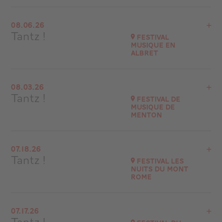
View the program
08.06.26
Château de Hautefort (24390)
Tantz !
Festival
Musique en
Go to site
Albret
Buy your tickets
View the program
08.03.26
Nérac (47600)
Tantz !
Festival de
Musique de
Go to site
Menton
View the program
07.18.26
Festival de Musique de Menton
Tantz !
Festival Les
at
21H00
Nuits du Mont
Rome
Go to site
View the program
07.17.26
71510 Saint-Sernin-du-Plain