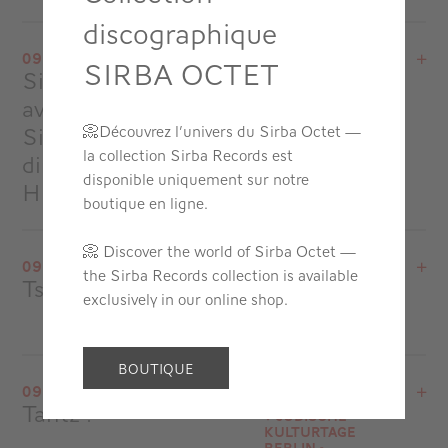
discographique
View the program
09.29.24
SIRBA OCTET
Mont-Saint-Michel
Sirba Orchestra !
Folle journée
at
20H00
de Varsovie -
avec l’Orchestre
Pologne
Go to site
Sinfonia Iuventus,
📀
Découvrez l’univers du Sirba Octet —
la collection Sirba Records est
direction Alexander
disponible uniquement sur notre
Humala
boutique en ligne.
View the program
📀 Discover the world of Sirba Octet —
09.28.24
the Sirba Records collection is available
Folle journée de Varsovie - Pologne
Tsuzamen
Folle journée
exclusively in our online shop.
Teatr Wielki Opera Narodowa
de Varsovie -
at
14H00
Pologne
Go to site
View the program
BOUTIQUE
09.19.24
Folle journée de Varsovie - Pologne
Tantz !
Jüdische
Teatr Wielki Opera Narodowa
Kulturtage
at
20H30