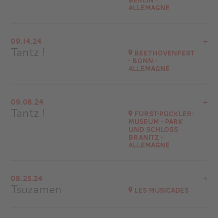
Berlin -
Allemagne
Go to site
View the program
09.14.24
Jüdische Kulturtage Berlin - Allemagne
Tantz !
Beethovenfest
- Bonn -
Go to site
Allemagne
View the program
09.08.24
Bonn - Allemagne
Tantz !
Fürst-Pückler-
Museum - Park
Go to site
und Schloss
Branitz -
ALLEMAGNE
View the program
08.25.24
Fürst-Pückler-Museum - Park und Schloss Branitz
Tsuzamen
Les Musicades
Go to site
View the program