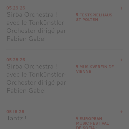
View the program
05.29.26
Salle Garnier – Opéra de Monte-Carlo, Monaco
Sirba Orchestra !
Festspielhaus
at
20H00
St Pölten
avec le Tonkünstler-
Go to site
Orchester dirigé par
Buy your tickets
Fabien Gabel
View the program
05.28.26
Autriche
Sirba Orchestra !
Musikverein de
at
19H30
Vienne
avec le Tonkünstler-
Go to site
Orchester dirigé par
Fabien Gabel
View the program
05.16.26
Autriche
Tantz !
European
at
20H00
Music Festival
de Sofia -
Go to site