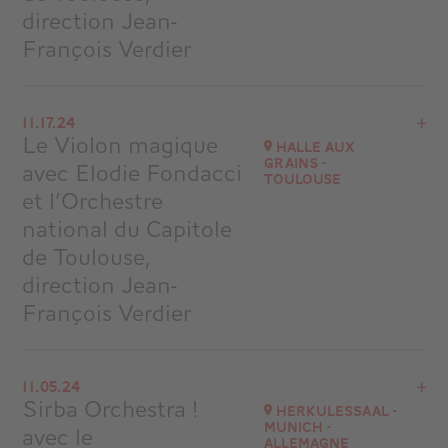
direction Jean-
François Verdier
View the program
11.17.24
Halle aux Grains - Toulouse
Le Violon magique
Halle aux
at
16H00
Grains -
avec Elodie Fondacci
Toulouse
Go to site
et l’Orchestre
national du Capitole
de Toulouse,
direction Jean-
François Verdier
View the program
11.05.24
Halle aux Grains - Toulouse
Sirba Orchestra !
Herkulessaal -
at
11H00
Munich -
avec le
Allemagne
Go to site