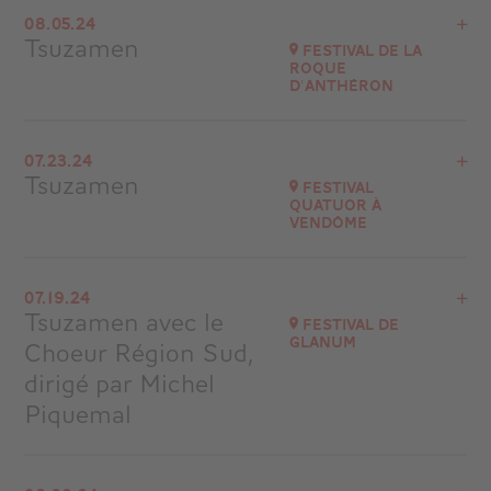
Buy your tickets
08.05.24
Les Deux Alpes
Tsuzamen
Festival de la
Roque
d'Anthéron
View the program
07.23.24
Château Bas de Mimet (13)
Tsuzamen
Festival
at
21H00
Quatuor à
Vendôme
Go to site
View the program
07.19.24
Festival Quatuor à Vendôme
Tsuzamen avec le
FESTIVAL DE
at
20H30
GLANUM
Choeur Région Sud,
Buy your tickets
dirigé par Michel
Piquemal
View the program