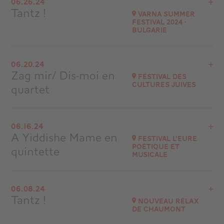
06.26.24
Saint-Rémy de Provence
Tantz !
Varna Summer
at
21H30
Festival 2024 -
Bulgarie
Go to site
View the program
06.20.24
Varna - Bulgarie
Zag mir/ Dis-moi en
Festival des
Cultures Juives
quartet
Go to site
View the program
06.16.24
Théâtre des Abesses - Paris
A Yiddishe Mame en
Festival l’Eure
at
20H30
poétique et
quintette
musicale
Go to site
View the program
06.08.24
Breteuil-sur-Iton
Tantz !
Nouveau Relax
at
16H00
de Chaumont
Go to site