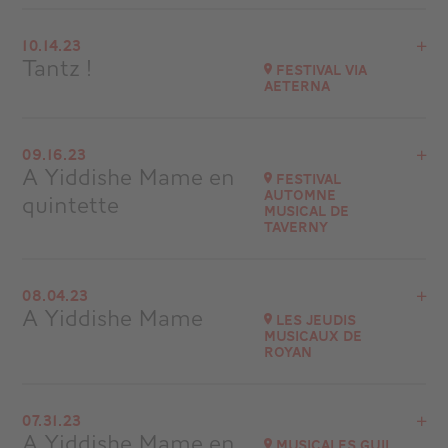
Buy your tickets
View the program
10.14.23
Ile-de-Ré
Tantz !
Festival Via
at
20H30
Aeterna
Go to site
View the program
09.16.23
Mont-Saint-Michel
A Yiddishe Mame en
Festival
Automne
quintette
Go to site
musical de
Taverny
View the program
08.04.23
Festival Automne musical de Taverny
A Yiddishe Mame
Les Jeudis
musicaux de
Go to site
Royan
View the program
07.31.23
Royan (17)
A Yiddishe Mame en
Musicales Guil