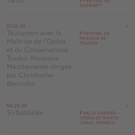
Tantz !
Festival du
Guérinet
Go to site
View the program
07.02.26
Chapelle d'Andelot (63260 Vensat)
Tsuzamen avec la
Festival de
at
20H00
musique de
Maîtrise de l’Opéra
Toulon
Go to site
et du Conservatoire
Toulon Provence
Méditerranée dirigée
par Christophe
Bernollin
View the program
06.26.26
Festival de musique de Toulon
Sirbalalaïka
Salle Garnier –
at
21H30
Opéra de Monte-
Carlo, Monaco
Go to site
Buy your tickets