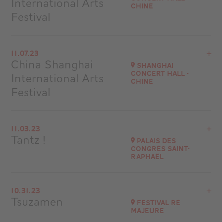
International Arts
Chine
Festival
View the program
11.07.23
Shanghai Concert Hall
China Shanghai
Shanghai
Chine
Concert Hall -
International Arts
Chine
Festival
View the program
11.03.23
Shanghai Concert Hall
Tantz !
Palais des
Chine
Congrès Saint-
Raphaël
View the program
10.31.23
Palais des Congrès Saint-Raphaël
Tsuzamen
Festival Ré
at
20H30
majeure
Go to site