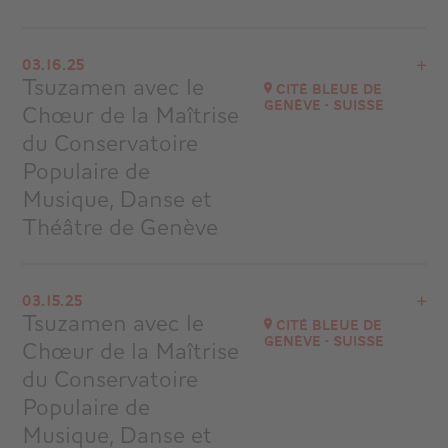
View the program
03.16.25
Heildeberg Allemagne
Tsuzamen avec le
Cité Bleue de
Genève - Suisse
Chœur de la Maîtrise
Go to site
du Conservatoire
Populaire de
Musique, Danse et
Théâtre de Genève
View the program
03.15.25
Cité Bleue de Genève - Suisse
Tsuzamen avec le
Cité Bleue de
at
17H00
Genève - Suisse
Chœur de la Maîtrise
Go to site
du Conservatoire
Populaire de
Musique, Danse et