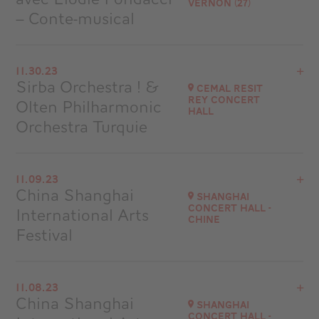
Vernon (27)
Go to site
– Conte-musical
Buy your tickets
View the program
11.30.23
Espace Philippe Auguste - Vernon (27)
Sirba Orchestra ! &
Cemal Resit
Rey Concert
Olten Philharmonic
Go to site
Hall
Orchestra Turquie
View the program
11.09.23
Istanbul - Turquie
China Shanghai
Shanghai
Concert Hall -
International Arts
Go to site
Chine
Festival
View the program
11.08.23
Shanghai Concert Hall
China Shanghai
Shanghai
Chine
Concert Hall -