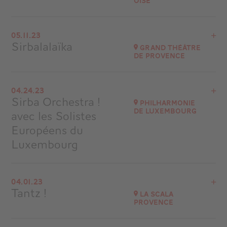
Oise
View the program
05.11.23
La Luciole de Méry-sur-Oise
Sirbalalaïka
Grand Théâtre
de Provence
Go to site
Buy your tickets
Grand Théâtre de Provence
04.24.23
Sirba Orchestra !
Go to site
Philharmonie
de Luxembourg
avec les Solistes
Européens du
Luxembourg
View the program
04.01.23
Luxembourg
Tantz !
La Scala
Provence
Go to site
View the program