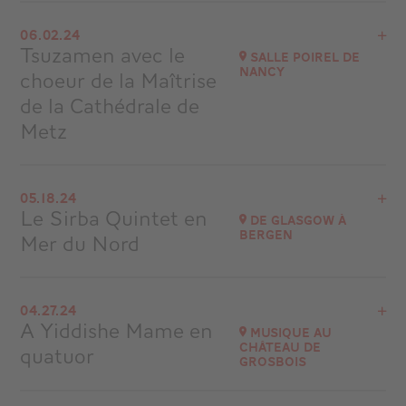
View the program
06.02.24
Chaumont
Tsuzamen avec le
Salle Poirel de
at
20H30
Nancy
choeur de la Maîtrise
Go to site
de la Cathédrale de
Metz
View the program
05.18.24
Salle Poirel de Nancy
Le Sirba Quintet en
De Glasgow à
Bergen
Mer du Nord
Go to site
View the program
04.27.24
Croisière Ponant Radio Classique
A Yiddishe Mame en
Musique au
Château de
quatuor
Go to site
Grosbois
View the program