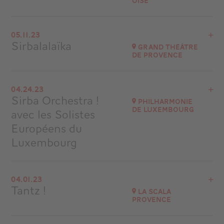
Oise
View the program
05.11.23
La Luciole de Méry-sur-Oise
Sirbalalaïka
Grand Théâtre
de Provence
Go to site
Buy your tickets
Grand Théâtre de Provence
04.24.23
Sirba Orchestra !
Go to site
Philharmonie
de Luxembourg
avec les Solistes
Européens du
Luxembourg
View the program
04.01.23
Luxembourg
Tantz !
La Scala
Provence
Go to site
View the program