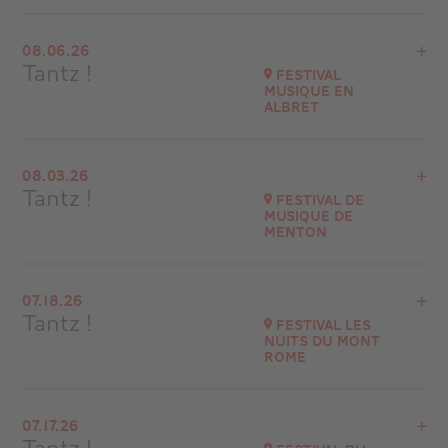
View the program
08.06.26
Château de Hautefort (24390)
Tantz !
Festival
Musique en
Go to site
Albret
Buy your tickets
View the program
08.03.26
Nérac (47600)
Tantz !
Festival de
Musique de
Go to site
Menton
View the program
07.18.26
Festival de Musique de Menton
Tantz !
Festival Les
at
21H00
Nuits du Mont
Rome
Go to site
View the program
07.17.26
71510 Saint-Sernin-du-Plain