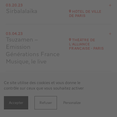
03.20.23
La Scala Provence
Sirbalalaïka
Hôtel de Ville
at
20H00
de Paris
Go to site
Buy your tickets
Ligue contre le cancer - Comité de Paris
03.04.23
Tsuzamen –
at
20H00
Théâtre de
l'Alliance
Emission
Go to site
Française - Paris
Générations France
Musique, le live
View the program
02.14.23
Ce site utilise des cookies et vous donne le
Théâtre de l'Alliance Française - Paris
Sirbalalaïka
Festival les
contrôle sur ceux que vous souhaitez activer
at
16H00
Arts
Renaissants
Go to site
Accepter
Refuser
Personalize
Auditorium Saint-Pierre des Cuisines, Toulouse
02.06.23