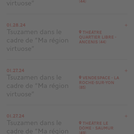
virtuose”
(44)
View the program
01.28.24
Châteaubriand
Tsuzamen dans le
Théâtre
at
19H00
Quartier Libre -
cadre de “Ma région
Ancenis (44)
virtuose”
View the program
01.27.24
Ancenis
Tsuzamen dans le
Vendespace - La
at
15H00
Roche-sur-Yon
cadre de “Ma région
(85)
virtuose”
View the program
01.27.24
La Roche-sur-Yon
Tsuzamen dans le
Théâtre le
at
20H30
Dôme - Saumur
cadre de “Ma région
(49)