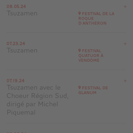
Buy your tickets
08.05.24
Les Deux Alpes
Tsuzamen
Festival de la
Roque
d'Anthéron
View the program
07.23.24
Château Bas de Mimet (13)
Tsuzamen
Festival
at
21H00
Quatuor à
Vendôme
Go to site
View the program
07.19.24
Festival Quatuor à Vendôme
Tsuzamen avec le
FESTIVAL DE
at
20H30
GLANUM
Choeur Région Sud,
Buy your tickets
dirigé par Michel
Piquemal
View the program