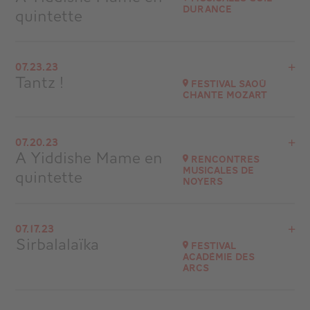
at
21H00
Durance
quintette
Go to site
View the program
07.23.23
Musicales Guil Durance
Tantz !
Festival Saoû
chante Mozart
Go to site
View the program
07.20.23
26400 Saoû
A Yiddishe Mame en
Rencontres
Musicales de
quintette
Go to site
Noyers
View the program
07.17.23
Noyers-sur-Serein (89)
Sirbalalaïka
Festival
Académie des
Go to site
Arcs