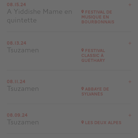
08.15.24
Romans-sur-Isère
A Yiddishe Mame en
Festival de
at
20H30
musique en
quintette
Bourbonnais
Go to site
Buy your tickets
View the program
08.13.24
Festival de musique en Bourbonnais
Tsuzamen
Festival
Classic à
Go to site
Guéthary
View the program
08.11.24
Eglise Notre-Dame de l’Assomption
Tsuzamen
Abbaye de
Bidart (64210)
Sylvanès
at
20H30
Go to site
View the program
Buy your tickets
08.09.24
Festival Abbaye de Sylvanès
Tsuzamen
Les Deux Alpes
at
21H00
Go to site
View the program