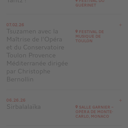
Tantz !
Festival du
Guérinet
Go to site
View the program
07.02.26
Chapelle d'Andelot (63260 Vensat)
Tsuzamen avec la
Festival de
at
20H00
musique de
Maîtrise de l’Opéra
Toulon
Go to site
et du Conservatoire
Toulon Provence
Méditerranée dirigée
par Christophe
Bernollin
View the program
06.26.26
Festival de musique de Toulon
Sirbalalaïka
Salle Garnier –
at
21H30
Opéra de Monte-
Carlo, Monaco
Go to site
Buy your tickets