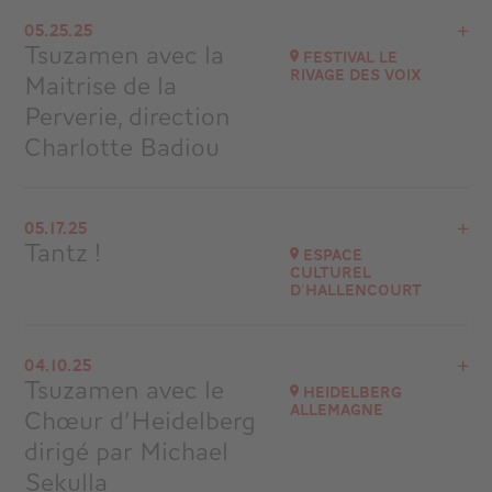
View the program
05.25.25
Ankara - Turquie
Tsuzamen avec la
Festival Le
Rivage des Voix
Maitrise de la
Buy your tickets
Perverie, direction
Charlotte Badiou
View the program
05.17.25
La Loge – Beaupréau-en-Mauges
Tantz !
Espace
Culturel
Go to site
d'Hallencourt
View the program
04.10.25
80490 HALLENCOURT
Tsuzamen avec le
Heidelberg
at
20H30
Allemagne
Chœur d’Heidelberg
Go to site
dirigé par Michael
Sekulla