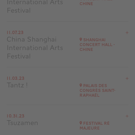
International Arts
Chine
Festival
View the program
11.07.23
Shanghai Concert Hall
China Shanghai
Shanghai
Chine
Concert Hall -
International Arts
Chine
Festival
View the program
11.03.23
Shanghai Concert Hall
Tantz !
Palais des
Chine
Congrès Saint-
Raphaël
View the program
10.31.23
Palais des Congrès Saint-Raphaël
Tsuzamen
Festival Ré
at
20H30
majeure
Go to site