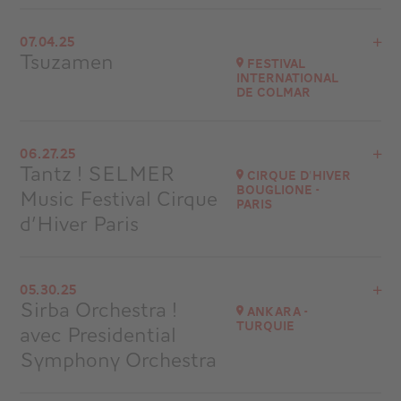
View the program
07.04.25
Château de Mareilles
Tsuzamen
Festival
at
21H30
International
de Colmar
Go to site
View the program
06.27.25
Colmar
Tantz ! SELMER
Cirque d'Hiver
at
18H00
Bouglione -
Music Festival Cirque
Paris
Go to site
d’Hiver Paris
Buy your tickets
View the program
05.30.25
Cirque d'Hiver Bouglione - Paris
Sirba Orchestra !
Ankara -
at
20H00
Turquie
avec Presidential
Go to site
Symphony Orchestra
Buy your tickets