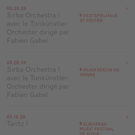
View the program
05.29.26
Salle Garnier – Opéra de Monte-Carlo, Monaco
Sirba Orchestra !
Festspielhaus
at
20H00
St Pölten
avec le Tonkünstler-
Go to site
Orchester dirigé par
Buy your tickets
Fabien Gabel
View the program
05.28.26
Autriche
Sirba Orchestra !
Musikverein de
at
19H30
Vienne
avec le Tonkünstler-
Go to site
Orchester dirigé par
Fabien Gabel
View the program
05.16.26
Autriche
Tantz !
European
at
20H00
Music Festival
de Sofia -
Go to site