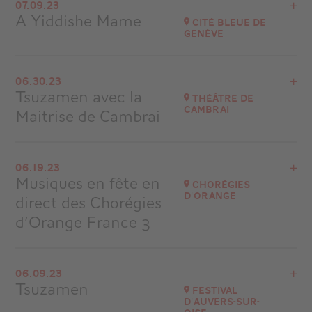
Festival Académie des Arcs
07.09.23
A Yiddishe Mame
at
21H00
Cité Bleue de
Genève
Go to site
View the program
06.30.23
Suisse
Tsuzamen avec la
Théâtre de
at
21H00
Cambrai
Maitrise de Cambrai
Go to site
Buy your tickets
View the program
06.19.23
Cambrai
Musiques en fête en
Chorégies
d'Orange
direct des Chorégies
Go to site
Buy your tickets
d’Orange France 3
View the program
06.09.23
Chorégies d'Orange
Tsuzamen
Festival
d'Auvers-sur-
Go to site