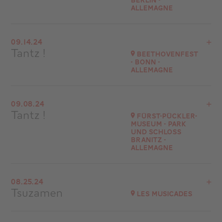
Berlin -
Allemagne
Go to site
View the program
09.14.24
Jüdische Kulturtage Berlin - Allemagne
Tantz !
Beethovenfest
- Bonn -
Go to site
Allemagne
View the program
09.08.24
Bonn - Allemagne
Tantz !
Fürst-Pückler-
Museum - Park
Go to site
und Schloss
Branitz -
ALLEMAGNE
View the program
08.25.24
Fürst-Pückler-Museum - Park und Schloss Branitz
Tsuzamen
Les Musicades
Go to site
View the program