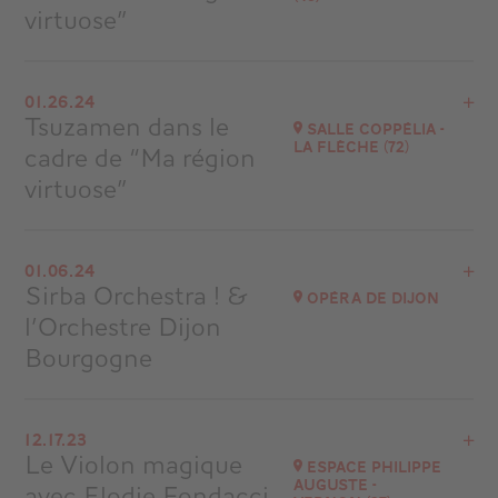
virtuose”
View the program
01.26.24
Saumur (49)
Tsuzamen dans le
Salle Coppélia -
at
14H00
La Flèche (72)
cadre de “Ma région
virtuose”
View the program
01.06.24
La Flèche
Sirba Orchestra ! &
Opéra de Dijon
at
20H30
l’Orchestre Dijon
Bourgogne
View the program
12.17.23
Auditorium
Le Violon magique
Espace Philippe
at
20H00
Auguste -
avec Elodie Fondacci