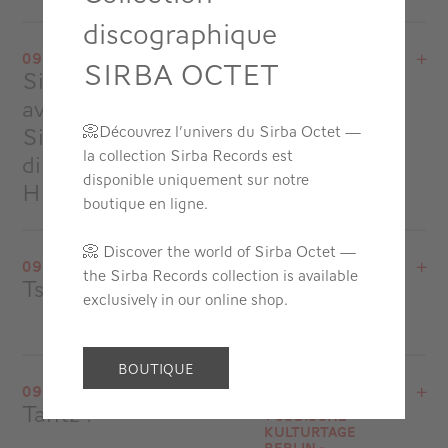
discographique
View the program
09.29.24
SIRBA OCTET
Mont-Saint-Michel
Sirba Orchestra !
Folle journée
at
20H00
de Varsovie -
avec l’Orchestre
Pologne
Go to site
Sinfonia Iuventus,
📀
Découvrez l’univers du Sirba Octet —
la collection Sirba Records est
direction Alexander
disponible uniquement sur notre
Humala
boutique en ligne.
View the program
📀 Discover the world of Sirba Octet —
09.28.24
the Sirba Records collection is available
Folle journée de Varsovie - Pologne
Tsuzamen
Folle journée
exclusively in our online shop.
Teatr Wielki Opera Narodowa
de Varsovie -
at
14H00
Pologne
Go to site
View the program
BOUTIQUE
09.19.24
Folle journée de Varsovie - Pologne
Tantz !
Jüdische
Teatr Wielki Opera Narodowa
Kulturtage
at
20H30