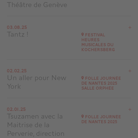
Théâtre de Genève
View the program
03.08.25
Cité Bleue de Genève - Suisse
Tantz !
Festival
at
19H30
Heures
Musicales du
Go to site
Kochersberg
View the program
02.02.25
Espace Terminus
Un aller pour New
Folle Journée
20 A rue de la Gare 67370 TRUCHTERSHEIM
de Nantes 2025
York
at
20H00
Salle Orphée
Go to site
View the program
02.01.25
SALLE ORPHÉE (800 PLACES)
Tsuzamen avec la
Folle Journée
at
14H30
de Nantes 2025
Maitrise de la
Go to site
Perverie, direction