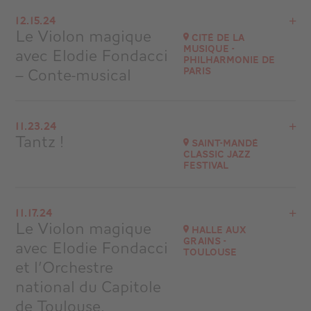
View the program
12.15.24
Fontenay-le-Comte
Le Violon magique
Cité de la
at
15H00
Musique -
avec Elodie Fondacci
Philharmonie de
Go to site
– Conte-musical
Paris
View the program
11.23.24
Cité de la Musique -Philharmonie de Paris
Tantz !
Saint-Mandé
Classic Jazz
Go to site
Festival
Buy your tickets
View the program
11.17.24
Saint-Mandé (94)
Le Violon magique
Halle aux
at
20H30
Grains -
avec Elodie Fondacci
Toulouse
Go to site
et l’Orchestre
national du Capitole
de Toulouse,