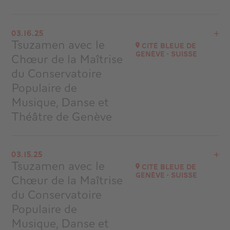
View the program
03.16.25
Heildeberg Allemagne
Tsuzamen avec le
Cité Bleue de
Genève - Suisse
Chœur de la Maîtrise
Go to site
du Conservatoire
Populaire de
Musique, Danse et
Théâtre de Genève
View the program
03.15.25
Cité Bleue de Genève - Suisse
Tsuzamen avec le
Cité Bleue de
at
17H00
Genève - Suisse
Chœur de la Maîtrise
Go to site
du Conservatoire
Populaire de
Musique, Danse et