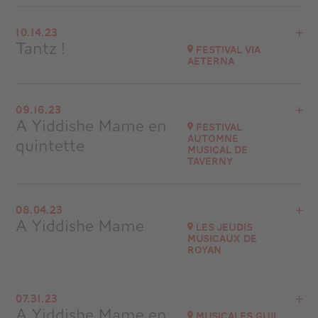
Buy your tickets
View the program
10.14.23
Ile-de-Ré
Tantz !
Festival Via
at
20H30
Aeterna
Go to site
View the program
09.16.23
Mont-Saint-Michel
A Yiddishe Mame en
Festival
Automne
quintette
Go to site
musical de
Taverny
View the program
08.04.23
Festival Automne musical de Taverny
A Yiddishe Mame
Les Jeudis
musicaux de
Go to site
Royan
View the program
07.31.23
Royan (17)
A Yiddishe Mame en
Musicales Guil