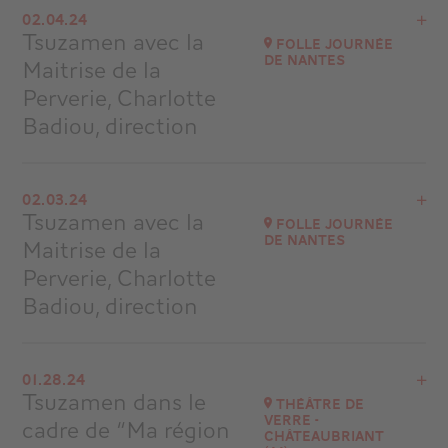
02.04.24
Musique au Château de Grosbois
Tsuzamen avec la
Folle Journée
at
16H30
de Nantes
Maitrise de la
Buy your tickets
Perverie, Charlotte
Badiou, direction
View the program
02.03.24
Folle Journée de Nantes
Tsuzamen avec la
Folle Journée
at
11H00 AUDITORIUM APOLLON
de Nantes
Maitrise de la
Go to site
Perverie, Charlotte
Badiou, direction
View the program
01.28.24
Folle Journée de Nantes
Tsuzamen dans le
Théâtre de
at
16H30 SALLE ORPHÉE
Verre -
cadre de “Ma région
Châteaubriant
Go to site