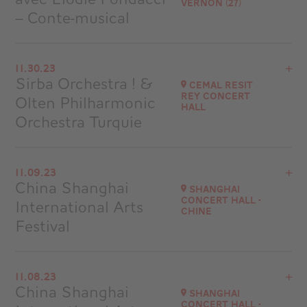
Vernon (27)
Go to site
– Conte-musical
Buy your tickets
View the program
11.30.23
Espace Philippe Auguste - Vernon (27)
Sirba Orchestra ! &
Cemal Resit
Rey Concert
Olten Philharmonic
Go to site
Hall
Orchestra Turquie
View the program
11.09.23
Istanbul - Turquie
China Shanghai
Shanghai
Concert Hall -
International Arts
Go to site
Chine
Festival
View the program
11.08.23
Shanghai Concert Hall
China Shanghai
Shanghai
Chine
Concert Hall -