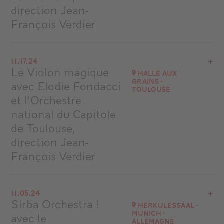
direction Jean-
François Verdier
View the program
11.17.24
Halle aux Grains - Toulouse
Le Violon magique
Halle aux
at
16H00
Grains -
avec Elodie Fondacci
Toulouse
Go to site
et l’Orchestre
national du Capitole
de Toulouse,
direction Jean-
François Verdier
View the program
11.05.24
Halle aux Grains - Toulouse
Sirba Orchestra !
Herkulessaal -
at
11H00
Munich -
avec le
Allemagne
Go to site