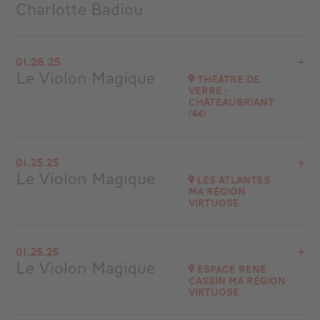
Charlotte Badiou
View the program
01.26.25
Auditorium Apollon (2000 places)
Le Violon Magique
Théâtre de
at
11H00
Verre -
Châteaubriant
Go to site
(44)
View the program
01.25.25
Châteaubriand
Le Violon Magique
Les Atlantes
at
14H00
Ma Région
virtuose
View the program
01.25.25
Sables d'Olonnes
Le Violon Magique
Espace René
at
20H30
Cassin Ma Région
virtuose
Go to site