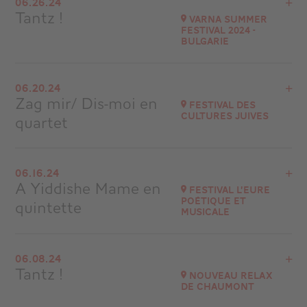
06.26.24
Saint-Rémy de Provence
Tantz !
Varna Summer
at
21H30
Festival 2024 -
Bulgarie
Go to site
View the program
06.20.24
Varna - Bulgarie
Zag mir/ Dis-moi en
Festival des
Cultures Juives
quartet
Go to site
View the program
06.16.24
Théâtre des Abesses - Paris
A Yiddishe Mame en
Festival l’Eure
at
20H30
poétique et
quintette
musicale
Go to site
View the program
06.08.24
Breteuil-sur-Iton
Tantz !
Nouveau Relax
at
16H00
de Chaumont
Go to site