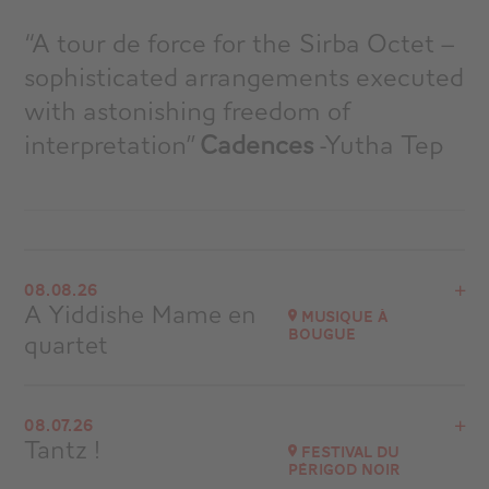
“A tour de force for the Sirba Octet –
sophisticated arrangements executed
with astonishing freedom of
interpretation”
Cadences
-Yutha Tep
08.08.26
A Yiddishe Mame en
Musique à
Bougue
quartet
View the program
08.07.26
Eglise de Bougue (40 090)
Tantz !
Festival du
Périgod Noir
Go to site